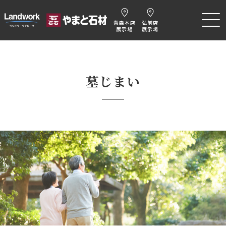
青森本店
弘前店
展示場
展示場
墓じまい