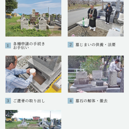
各種申請の手続き
2
墓じまいの供養・法要
1
お手伝い
3
ご遺骨の取り出し
4
墓石の解体・撤去