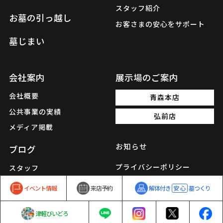
スタッフ紹介
お墓の引っ越し
お客さまの安心をサポート
墓じまい
会社案内
展示場のご案内
会社概要
青森本店
公共事業の実績
弘前店
メディア掲載
お知らせ
ブログ
プライバシーポリシー
スタッフ
職人
イベント情報
来店予約
解体付き
安心
墓つくり
津軽びいどろ
© 2022 YAMATO SEKIZAI CO.,LTD. All rights reseved.